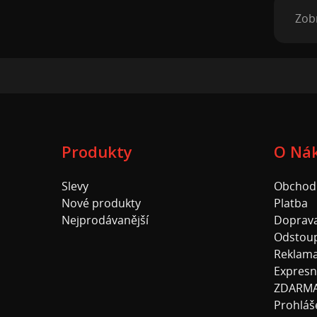
Zobr
Produkty
O Ná
Slevy
Obchod
Nové produkty
Platba
Nejprodávanější
Doprav
Odstoup
Reklam
Expresn
ZDARM
Prohláše