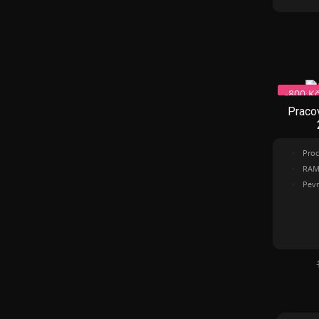
-800 K
Pracov
Pro ná
Proc
RAM
Pevn