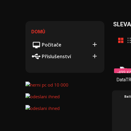
SLEVA
DOMŮ

Počítače

Příslušenství
-499 K
DataTR
Bal