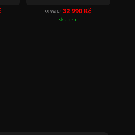
Běžná
Cena
č
32 990 Kč
33 990 Kč
cena
Skladem