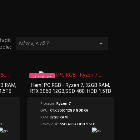
řadit
Název, A až Z

odle:
-1 000 Kč
GB RAM,
Herní PC RGB - Ryzen 7, 32GB RAM,
Pro náročné
1,5TB
RTX 3060 12GB,SSD 480, HDD 1.5TB
Procesor:
Ryzen 7
GPU:
RTX 3060 12GB GDDR6
RAM:
32GB RAM
B
Pevný disk:
SSD 480 + HDD 1.5TB