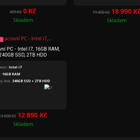
Běžná
Cena
0 Kč
Běžná
Cena
18 990 K
499 Kč
19 490 Kč
cena
cena
Skladem
Skladem
č
ní PC - Intel I7, 16GB RAM,
ročné
240GB SSD, 2TB HDD
esor:
Intel i7
:
16GB RAM
ý disk:
240GB SSD + 2TB HDD
Běžná
Cena
12 890 Kč
13 690 Kč
cena
Skladem