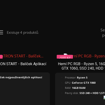
Se
Existuje 4 produktů.
p
č
-500 Kč
ON START - Balíček Aplikací
Herní PC RGB - Ryzen 5, 16
GTX 1060, SSD 240, HDD 
íček nejpoužívanějších aplikací
Procesor:
Ryzen 5
GPU:
GeForce GTX 1060
RAM:
16GB RAM
Pevný disk:
SSD 240 + HDD 1,5T