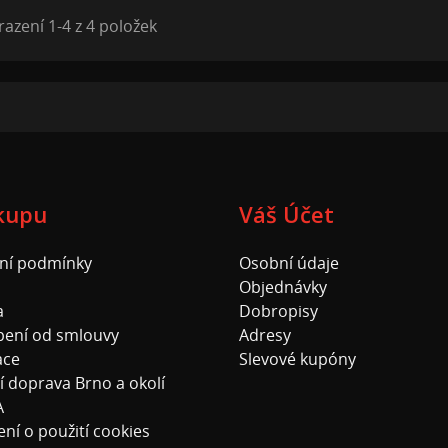
azení 1-4 z 4 položek
kupu
Váš Účet
ní podmínky
Osobní údaje
Objednávky
a
Dobropisy
ení od smlouvy
Adresy
ace
Slevové kupóny
í doprava Brno a okolí
A
ní o použití cookies