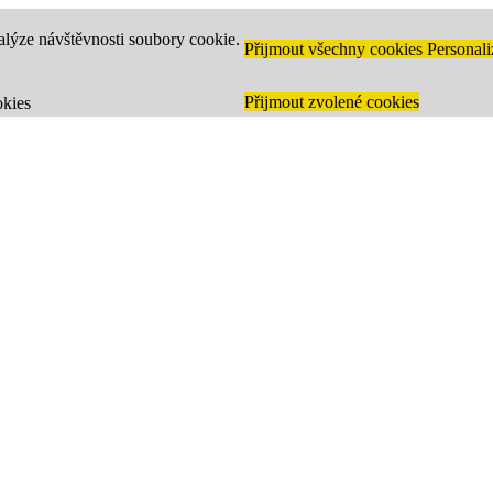
alýze návštěvnosti soubory cookie.
Přijmout všechny cookies
Personali
Přijmout zvolené cookies
kies