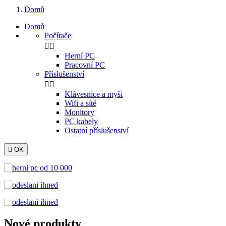
Domů
Domů
Počítače


Herní PC
Pracovní PC
Příslušenství


Klávesnice a myši
Wifi a sítě
Monitory
PC kabely
Ostatní příslušenství

OK
Nové produkty