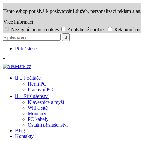
Tento eshop používá k poskytování služeb, personalizaci reklam a an
Více informací
Nezbytně nutné cookies
Analytické cookies
Reklamní coo

Přihlásit se



Počítače
Herní PC
Pracovní PC


Příslušenství
Klávesnice a myši
Wifi a sítě
Monitory
PC kabely
Ostatní příslušenství
Blog
Kontakty