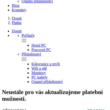
Ostatní příslušenství
Blog
Kontakty
Domů
Platba
Domů
Počítače


Herní PC
Pracovní PC
Příslušenství


Klávesnice a myši
Wifi a sítě
Monitory
PC kabely
Ostatní příslušenství
Neustále pro vás aktualizujeme platební
možnosti.