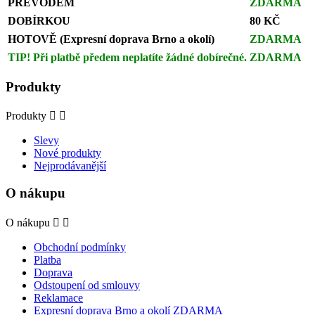
PŘEVODEM
ZDARMA
DOBÍRKOU
80 KČ
HOTOVĚ (Expresní doprava Brno a okolí)
ZDARMA
TIP! Při platbě předem neplatíte žádné dobírečné.
ZDARMA
Produkty
Produkty


Slevy
Nové produkty
Nejprodávanější
O nákupu
O nákupu


Obchodní podmínky
Platba
Doprava
Odstoupení od smlouvy
Reklamace
Expresní doprava Brno a okolí ZDARMA