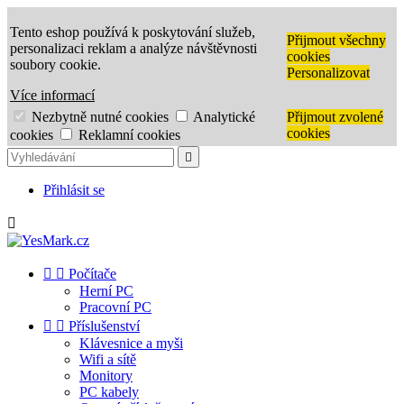
Tento eshop používá k poskytování služeb,
Přijmout všechny
personalizaci reklam a analýze návštěvnosti
cookies
soubory cookie.
Personalizovat
Více informací
Nezbytně nutné cookies
Analytické
Přijmout zvolené
cookies
cookies
Reklamní cookies

Přihlásit se



Počítače
Herní PC
Pracovní PC


Příslušenství
Klávesnice a myši
Wifi a sítě
Monitory
PC kabely