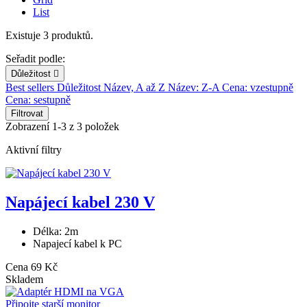
List
Existuje 3 produktů.
Seřadit podle:
Důležitost

Best sellers
Důležitost
Název, A až Z
Název: Z-A
Cena: vzestupně
Cena: sestupně
Filtrovat
Zobrazení 1-3 z 3 položek
Aktivní filtry
Napájecí kabel 230 V
Délka: 2m
Napajecí kabel k PC
Cena
69 Kč
Skladem
Připojte starší monitor