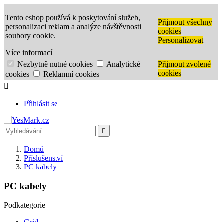
Tento eshop používá k poskytování služeb,
Přijmout všechny
personalizaci reklam a analýze návštěvnosti
cookies
soubory cookie.
Personalizovat
Více informací
Nezbytně nutné cookies
Analytické
Přijmout zvolené
cookies
cookies
Reklamní cookies

Přihlásit se

Domů
Příslušenství
PC kabely
PC kabely
Podkategorie
Grid