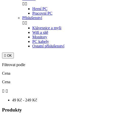


Herní PC
Pracovní PC
Příslušenství


Klávesnice a myši
Wifi a sítě
Monitory
PC kabely
Ostatní příslušenství

OK
Filtrovat podle
Cena
Cena


49 Kč - 249 Kč
Produkty