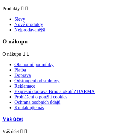
Produkty


Slevy
Nové produkty
Nejprodávanější
O nákupu
O nákupu


Obchodní podmínky
Platba
Doprava
Odstoupení od smlouvy
Reklamace
Expresní doprava Brno a okolí ZDARMA
Prohlášení o použití cookies
Ochrana osobních údajů
Kontaktujte nás
Váš účet
Váš účet

